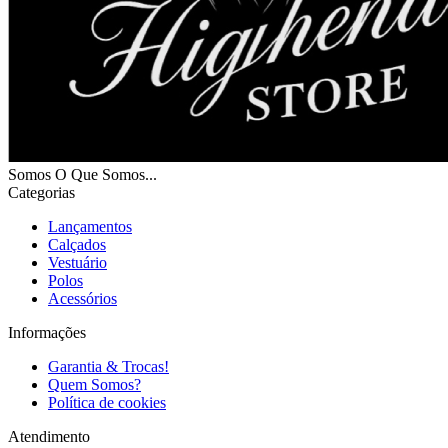
Somos O Que Somos...
Categorias
Lançamentos
Calçados
Vestuário
Polos
Acessórios
Informações
Garantia & Trocas!
Quem Somos?
Política de cookies
Atendimento