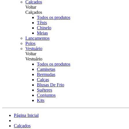
Calçados
Voltar
Calçados
Todos os produtos
Tênis
Chinelo
Meias
Lançamentos
Polos
Vestuário
Voltar
Vestuário
Todos os produtos
Camisetas
Bermudas
Calças
Blusas De Frio
Suéteres
Conjuntos
Kits
Página Inicial
Calçados